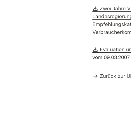
Download:
Zwei Jahre 
Landesregierung
Empfehlungskata
Verbraucherkom
Download:
Evaluation u
vom 09.03.2007
Zurück zur Ü