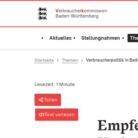
Zum Inhalt springen
V
erbraucher
k
ommission
Baden-Württemberg
Aktuelles
Stellungnahmen
Th
Startseite
Themen
Verbraucherpolitik in B
Lesezeit: 1 Minute
Teilen
Text vorlesen
Empfe