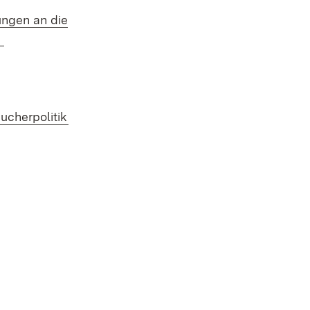
ngen an die
(Öffnet in neuem Fenster)
d
(Öffnet in neuem Fenster)
ucherpolitik