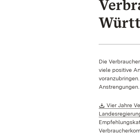
Verbr
Würt
Die Verbrauche
viele positive 
voranzubringen
Anstrengungen.
Download:
Vier Jahre 
Landesregierung
Empfehlungskata
Verbraucherkom