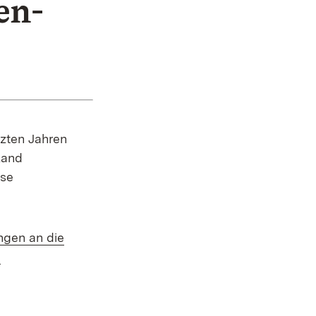
en-
zten Jahren
Land
ese
ngen an die
(Öffnet in neuem Fenster)