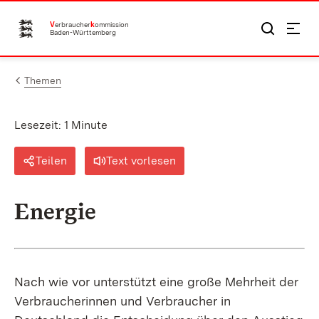
Zum Inhalt springen
V
erbraucher
k
ommission
Baden-Württemberg
Themen
Lesezeit: 1 Minute
Teilen
Text vorlesen
Energie
Nach wie vor unterstützt eine große Mehrheit der
Verbraucherinnen und Verbraucher in