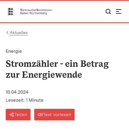
Zum Inhalt springen
V
erbraucher
k
ommission
Baden-Württemberg
Aktuelles
Energie
Stromzähler - ein Betrag
zur Energiewende
10.04.2024
Lesezeit: 1 Minute
Teilen
Text vorlesen