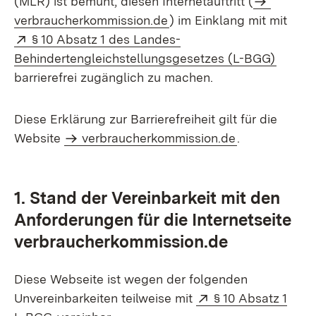
(MLR) ist bemüht, diesen Internetauftritt (
verbraucherkommission.de
) im Einklang mit mit
Extern:
§ 10 Absatz 1 des Landes-
(Öffne
Behindertengleichstellungsgesetzes (L-BGG)
barrierefrei zugänglich zu machen.
Diese Erklärung zur Barrierefreiheit gilt für die
Website
verbraucherkommission.de
.
1. Stand der Vereinbarkeit mit den
Anforderungen für die Internetseite
verbraucherkommission.de
Diese Webseite ist wegen der folgenden
Extern:
Unvereinbarkeiten teilweise mit
§ 10 Absatz 1
(Öffnet in neuem Fenster)