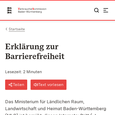
Zum Inhalt springen
V
erbraucher
k
ommission
Baden-Württemberg
Startseite
Erklärung zur
Barrierefreiheit
Lesezeit: 2 Minuten
Teilen
Text vorlesen
Das Ministerium für Ländlichen Raum,
Landwirtschaft und Heimat Baden-Württemberg