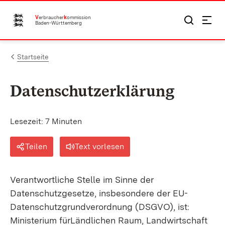
Zum Inhalt springen
V
erbraucher
k
ommission
Baden-Württemberg
Startseite
Datenschutzerklärung
Lesezeit: 7 Minuten
Teilen
Text vorlesen
Verantwortliche Stelle im Sinne der
Datenschutzgesetze, insbesondere der EU-
Datenschutzgrundverordnung (DSGVO), ist:
Ministerium fürLändlichen Raum, Landwirtschaft