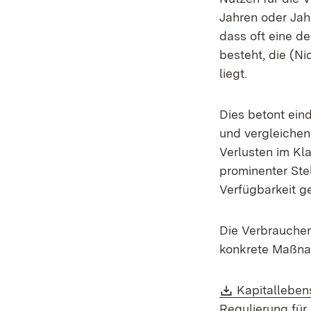
Jahren oder Jahr
dass oft eine d
besteht, die (Ni
liegt.
Dies betont ein
und vergleichen
Verlusten im Kl
prominenter Ste
Verfügbarkeit ge
Die Verbrauche
konkrete Maßna
Download:
Kapitalleben
Regulierung für