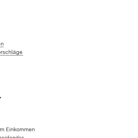
en
(Öffnet in neuem Fenster)
orschläge
r
nem Einkommen
cheidender