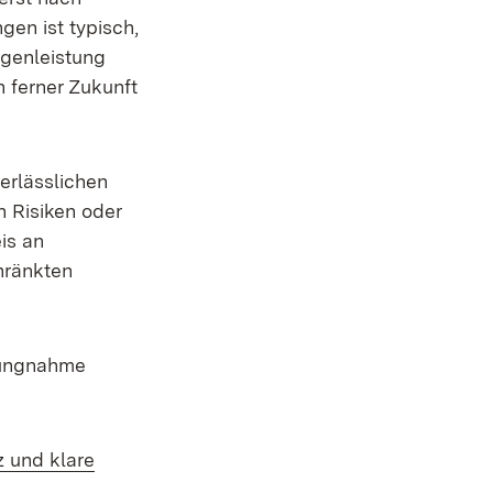
gen ist typisch,
egenleistung
n ferner Zukunft
erlässlichen
 Risiken oder
is an
hränkten
lungnahme
z und klare
nster)