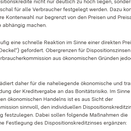
sitionskredite nicht nur deutlich zu hoch liegen, sonde
chal für alle Verbraucher festgelegt werden. Dazu ko
re Kontenwahl nur begrenzt von den Preisen und Prei
te abhängig machen.
äufig eine schnelle Reaktion im Sinne einer direkten Pre
eckel“) gefordert. Obergrenzen für Dispositionszinsen 
erbraucherkommission aus ökonomischen Gründen jedoc
diert daher für die naheliegende ökonomische und tr
dung der Kreditvergabe an das Bonitätsrisiko. Im Sinne
ten ökonomischen Handelns ist es aus Sicht der
ssion sinnvoll, den individuellen Dispositionskreditzi
g festzulegen. Dabei sollen folgende Maßnahmen die
e Festlegung des Dispositionskreditzinses ergänzen: