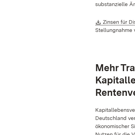
substanzielle 
Download:
Zinsen für D
Stellungnahme 
Mehr Tra
Kapitall
Rentenv
Kapitallebensve
Deutschland ver
ökonomischer Si
Nutzen für die 