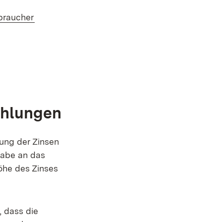
(Öffnet in neuem Fenster)
braucher
ehlungen
ung der Zinsen
rgabe an das
Höhe des Zinses
 dass die