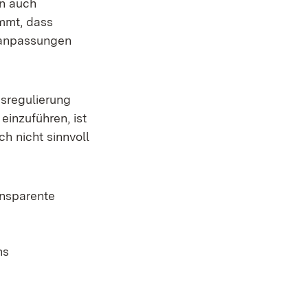
rn auch
mmt, dass
sanpassungen
isregulierung
einzuführen, ist
h nicht sinnvoll
ansparente
ns