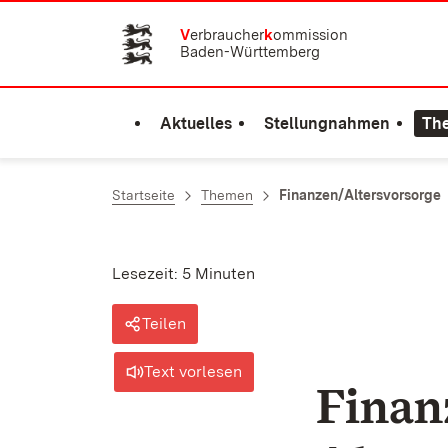
Zum Inhalt springen
V
erbraucher
k
ommission
Baden-Württemberg
Aktuelles
Stellungnahmen
Th
Startseite
Themen
Finanzen/Altersvorsorge
Lesezeit: 5 Minuten
Teilen
Text vorlesen
Finan