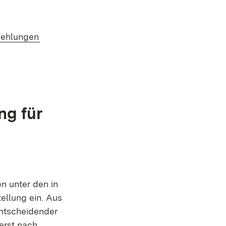
(Öffnet in neuem Fenster)
fehlungen
ng für
n unter den in
ellung ein. Aus
entscheidender
erst nach