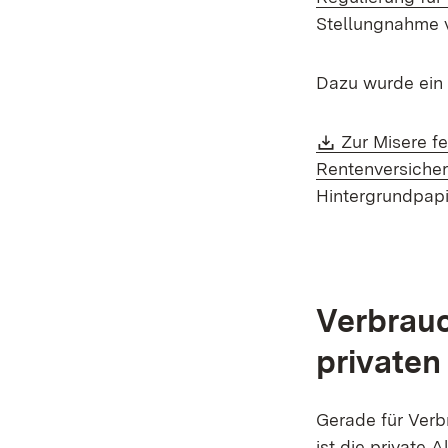
Stellungnahme 
Dazu wurde ein 
Download:
Zur Misere f
Rentenversiche
Hintergrundpapi
Verbrauc
privaten
Gerade für Verb
ist die private 