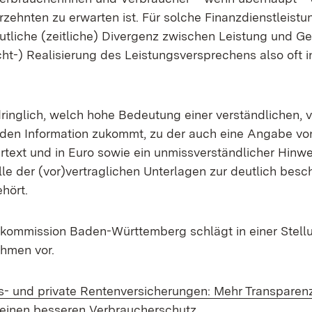
zehnten zu erwarten ist. Für solche Finanzdienstleistun
eutliche (zeitliche) Divergenz zwischen Leistung und G
cht-) Realisierung des Leistungsversprechens also oft i
dringlich, welch hohe Bedeutung einer verständlichen, v
den Information zukommt, zu der auch eine Angabe von
artext und in Euro sowie ein unmissverständlicher Hinwe
lle der (vor)vertraglichen Unterlagen zur deutlich besc
hört.
rkommission Baden-Württemberg schlägt in einer Stel
hmen vor.
s- und private Rentenversicherungen: Mehr Transparen
(Öffnet in neuem Fe
 einen besseren Verbraucherschutz