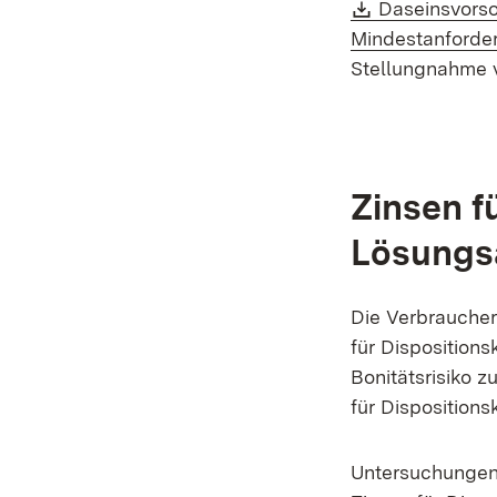
Download:
Daseinsvorso
Mindestanforder
Stellungnahme 
Zinsen f
Lösungs
Die Verbraucher
für Dispositions
Bonitätsrisiko 
für Disposition
Untersuchungen 