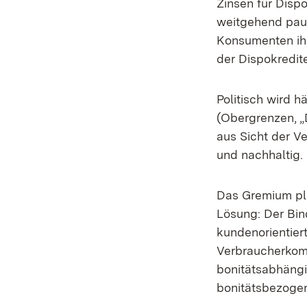
Zinsen für Dispo
weitgehend paus
Konsumenten ih
der Dispokredi
Politisch wird h
(Obergrenzen, „D
aus Sicht der V
und nachhaltig.
Das Gremium plä
Lösung: Der Bin
kundenorientier
Verbraucherkommi
bonitätsabhängi
bonitätsbezogen