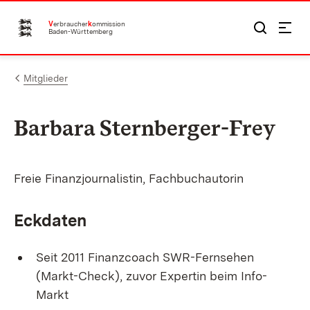
Zum Inhalt springen
V
erbraucher
k
ommission
Baden-Württemberg
Mitglieder
Barbara Sternberger-Frey
Freie Finanzjournalistin, Fachbuchautorin
Eckdaten
Seit 2011 Finanzcoach SWR-Fernsehen
(Markt-Check), zuvor Expertin beim Info-
Markt