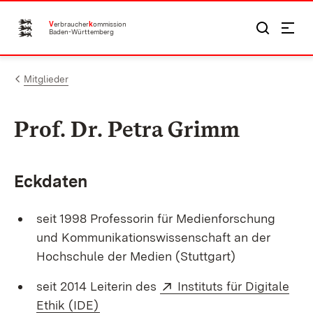
Zum Inhalt springen
V
erbraucher
k
ommission
Baden-Württemberg
Mitglieder
Prof. Dr. Petra Grimm
Eckdaten
seit 1998 Professorin für Medienforschung
und Kommunikationswissenschaft an der
Hochschule der Medien (Stuttgart)
Extern:
seit 2014 Leiterin des
Instituts für Digitale
(Öffnet in neuem Fenster)
Ethik (IDE)