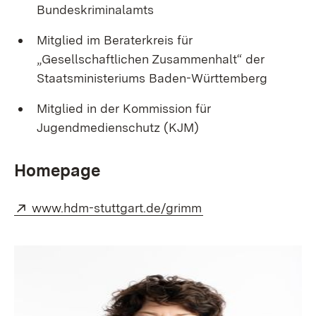
Bundeskriminalamts
Mitglied im Beraterkreis für
„Gesellschaftlichen Zusammenhalt“ der
Staatsministeriums Baden-Württemberg
Mitglied in der Kommission für
Jugendmedienschutz (KJM)
Homepage
Extern:
(Öffnet in neuem Fe
www.hdm-stuttgart.de/grimm